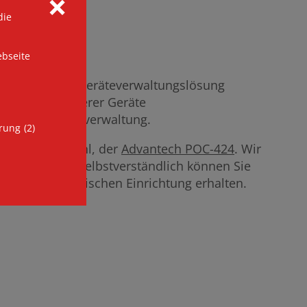
ı
die
ebseite
n. Diese neue Geräteverwaltungslösung
Steuerung mehrerer Geräte
ueme Gerätefernverwaltung.
(2)
erung
erät zur Auswahl, der
Advantech POC-424
. Wir
ot zusammen. Selbstverständlich können Sie
/ Ihrer medizinischen Einrichtung erhalten.