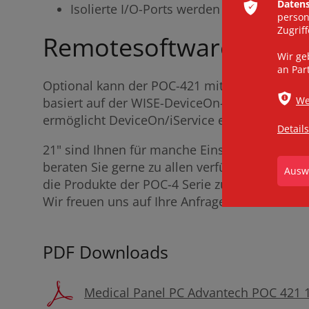
ͳ
Datens
Isolierte I/O-Ports werden unterstützt
person
Zugrif
Remotesoftware inklus
Wir ge
an Par
Optional kann der POC-421 mit der DeviceOn/
ѣ
We
basiert auf der WISE-DeviceOn-Plattform. Du
ermöglicht DeviceOn/iService eine einfache G
Details
21" sind Ihnen für manche Einsatzorte zu klei
beraten Sie gerne zu allen verfügbaren Mode
die Produkte der POC-4 Serie zu einer kostenl
Wir freuen uns auf Ihre Anfrage.
PDF Downloads
Medical Panel PC Advantech POC 421 