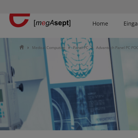
Home
Einga
ŷ
Medical Computing
Panel-PC
Advantech Panel PC POC
Ţ
Ţ
Ţ