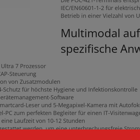
Die POC-421-Terminals ents
IEC/EN60601-1-2 für elektrisch
Betrieb in einer Vielzahl vo
Multimodal auf
spezifische A
 Ultra 7 Prozessor
-CAP-Steuerung
tion von Zusatzmodulen
-Schutz für höchste Hygiene und Infektionskontrolle
-Gerätemanagement-Software
, Smartcard-Leser und 5-Megapixel-Kamera mit Autofo
l-PC zum perfekten Begleiter für einen IT-Visitenwag
r eine Laufzeit von 10-12 Stunden
gestattet werden, um eine unterbrechungsfreie Stro