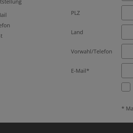
tstellung
PLZ
ail
efon
Land
t
Vorwahl/Telefon
E-Mail*
* Ma