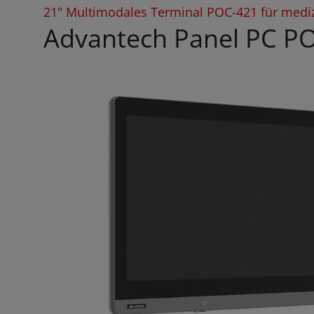
21" Multimodales Terminal POC-421 für mediz
Advantech Panel PC PO